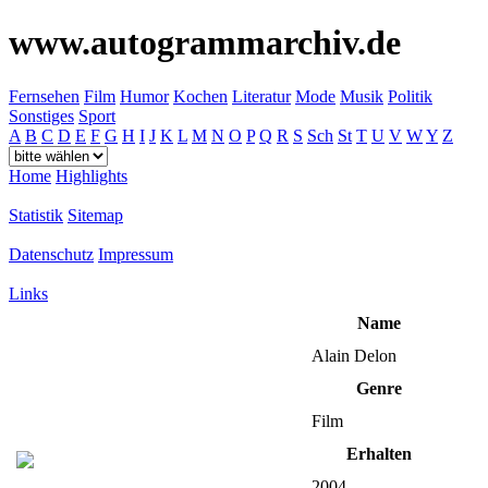
www.autogrammarchiv.de
Fernsehen
Film
Humor
Kochen
Literatur
Mode
Musik
Politik
Sonstiges
Sport
A
B
C
D
E
F
G
H
I
J
K
L
M
N
O
P
Q
R
S
Sch
St
T
U
V
W
Y
Z
Home
Highlights
Statistik
Sitemap
Datenschutz
Impressum
Links
Name
Alain Delon
Genre
Film
Erhalten
2004