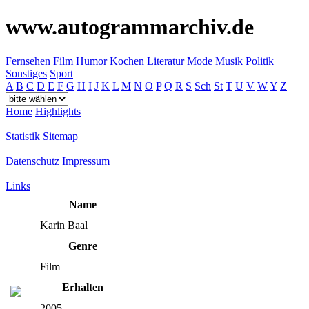
www.autogrammarchiv.de
Fernsehen
Film
Humor
Kochen
Literatur
Mode
Musik
Politik
Sonstiges
Sport
A
B
C
D
E
F
G
H
I
J
K
L
M
N
O
P
Q
R
S
Sch
St
T
U
V
W
Y
Z
Home
Highlights
Statistik
Sitemap
Datenschutz
Impressum
Links
Name
Karin Baal
Genre
Film
Erhalten
2005