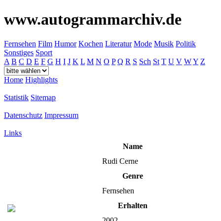
www.autogrammarchiv.de
Fernsehen
Film
Humor
Kochen
Literatur
Mode
Musik
Politik
Sonstiges
Sport
A
B
C
D
E
F
G
H
I
J
K
L
M
N
O
P
Q
R
S
Sch
St
T
U
V
W
Y
Z
Home
Highlights
Statistik
Sitemap
Datenschutz
Impressum
Links
Name
Rudi Cerne
Genre
Fernsehen
Erhalten
2002