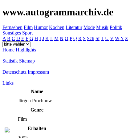
www.autogrammarchiv.de
Fernsehen
Film
Humor
Kochen
Literatur
Mode
Musik
Politik
Sonstiges
Sport
A
B
C
D
E
F
G
H
I
J
K
L
M
N
O
P
Q
R
S
Sch
St
T
U
V
W
Y
Z
Home
Highlights
Statistik
Sitemap
Datenschutz
Impressum
Links
Name
Jürgen Prochnow
Genre
Film
Erhalten
2005