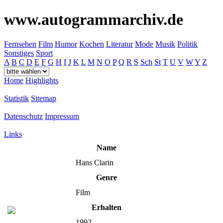
www.autogrammarchiv.de
Fernsehen
Film
Humor
Kochen
Literatur
Mode
Musik
Politik
Sonstiges
Sport
A
B
C
D
E
F
G
H
I
J
K
L
M
N
O
P
Q
R
S
Sch
St
T
U
V
W
Y
Z
Home
Highlights
Statistik
Sitemap
Datenschutz
Impressum
Links
Name
Hans Clarin
Genre
Film
Erhalten
1992