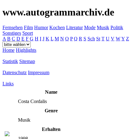
www.autogrammarchiv.de
Fernsehen
Film
Humor
Kochen
Literatur
Mode
Musik
Politik
Sonstiges
Sport
A
B
C
D
E
F
G
H
I
J
K
L
M
N
O
P
Q
R
S
Sch
St
T
U
V
W
Y
Z
Home
Highlights
Statistik
Sitemap
Datenschutz
Impressum
Links
Name
Costa Cordalis
Genre
Musik
Erhalten
1998