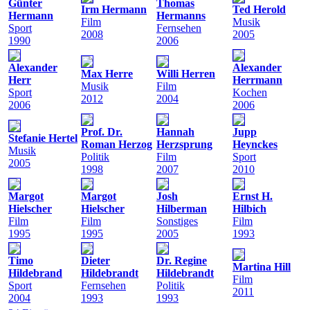
Günter
Thomas
Irm Hermann
Ted Herold
Hermann
Hermanns
Film
Musik
Sport
Fernsehen
2008
2005
1990
2006
Alexander
Alexander
Max Herre
Willi Herren
Herr
Herrmann
Musik
Film
Sport
Kochen
2012
2004
2006
2006
Prof. Dr.
Hannah
Jupp
Stefanie Hertel
Roman Herzog
Herzsprung
Heynckes
Musik
Politik
Film
Sport
2005
1998
2007
2010
Margot
Margot
Josh
Ernst H.
Hielscher
Hielscher
Hilberman
Hilbich
Film
Film
Sonstiges
Film
1995
1995
2005
1993
Timo
Dieter
Dr. Regine
Martina Hill
Hildebrand
Hildebrandt
Hildebrandt
Film
Sport
Fernsehen
Politik
2011
2004
1993
1993