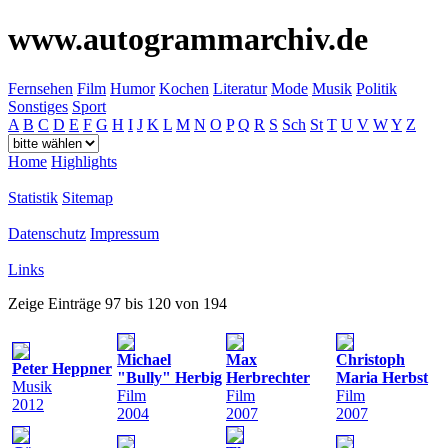
www.autogrammarchiv.de
Fernsehen
Film
Humor
Kochen
Literatur
Mode
Musik
Politik
Sonstiges
Sport
A
B
C
D
E
F
G
H
I
J
K
L
M
N
O
P
Q
R
S
Sch
St
T
U
V
W
Y
Z
Home
Highlights
Statistik
Sitemap
Datenschutz
Impressum
Links
Zeige Einträge 97 bis 120 von 194
Michael
Max
Christoph
Peter Heppner
"Bully" Herbig
Herbrechter
Maria Herbst
Musik
Film
Film
Film
2012
2004
2007
2007