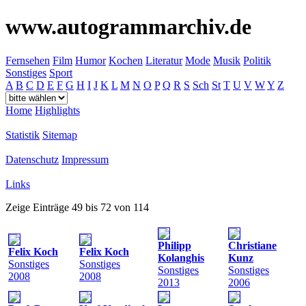
www.autogrammarchiv.de
Fernsehen
Film
Humor
Kochen
Literatur
Mode
Musik
Politik
Sonstiges
Sport
A
B
C
D
E
F
G
H
I
J
K
L
M
N
O
P
Q
R
S
Sch
St
T
U
V
W
Y
Z
Home
Highlights
Statistik
Sitemap
Datenschutz
Impressum
Links
Zeige Einträge 49 bis 72 von 114
Philipp
Christiane
Felix Koch
Felix Koch
Kolanghis
Kunz
Sonstiges
Sonstiges
Sonstiges
Sonstiges
2008
2008
2013
2006