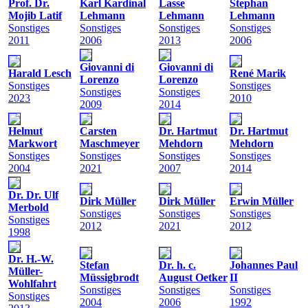
Prof. Dr.
Karl Kardinal
Lasse
Stephan
Mojib Latif
Lehmann
Lehmann
Lehmann
Sonstiges
Sonstiges
Sonstiges
Sonstiges
2011
2006
2013
2006
Giovanni di
Giovanni di
Harald Lesch
René Marik
Lorenzo
Lorenzo
Sonstiges
Sonstiges
Sonstiges
Sonstiges
2023
2010
2009
2014
Helmut
Carsten
Dr. Hartmut
Dr. Hartmut
Markwort
Maschmeyer
Mehdorn
Mehdorn
Sonstiges
Sonstiges
Sonstiges
Sonstiges
2004
2021
2007
2014
Dr. Dr. Ulf
Dirk Müller
Dirk Müller
Erwin Müller
Merbold
Sonstiges
Sonstiges
Sonstiges
Sonstiges
2012
2021
2012
1998
Dr. H.-W.
Stefan
Dr. h. c.
Johannes Paul
Müller-
Müssigbrodt
August Oetker
II
Wohlfahrt
Sonstiges
Sonstiges
Sonstiges
Sonstiges
2004
2006
1992