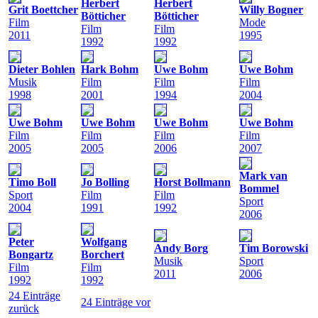
Herbert
Herbert
Grit Boettcher
Willy Bogner
Bötticher
Bötticher
Film
Mode
Film
Film
2011
1995
1992
1992
Dieter Bohlen
Hark Bohm
Uwe Bohm
Uwe Bohm
Musik
Film
Film
Film
1998
2001
1994
2004
Uwe Bohm
Uwe Bohm
Uwe Bohm
Uwe Bohm
Film
Film
Film
Film
2005
2005
2006
2007
Mark van
Timo Boll
Jo Bolling
Horst Bollmann
Bommel
Sport
Film
Film
Sport
2004
1991
1992
2006
Peter
Wolfgang
Andy Borg
Tim Borowski
Bongartz
Borchert
Musik
Sport
Film
Film
2011
2006
1992
1992
24 Einträge
24 Einträge vor
zurück