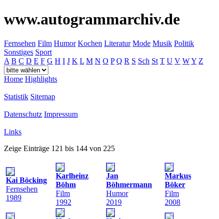
www.autogrammarchiv.de
Fernsehen
Film
Humor
Kochen
Literatur
Mode
Musik
Politik
Sonstiges
Sport
A
B
C
D
E
F
G
H
I
J
K
L
M
N
O
P
Q
R
S
Sch
St
T
U
V
W
Y
Z
Home
Highlights
Statistik
Sitemap
Datenschutz
Impressum
Links
Zeige Einträge 121 bis 144 von 225
Karlheinz
Jan
Markus
Kai Böcking
Böhm
Böhmermann
Böker
Fernsehen
Film
Humor
Film
1989
1992
2019
2008